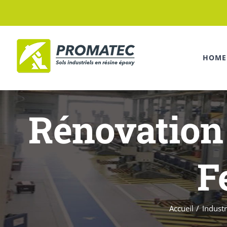
Passer
au
contenu
HOME
Rénovation 
F
Accueil
Industr