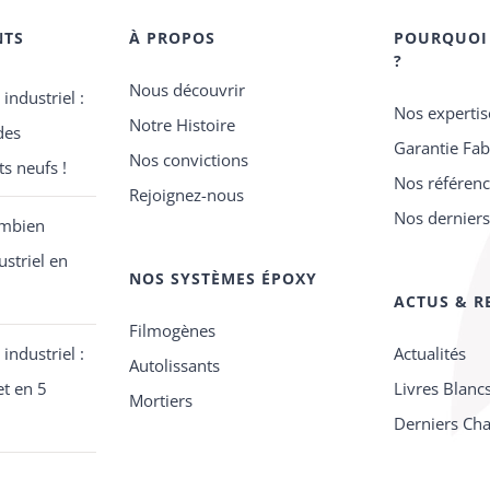
NTS
À PROPOS
POURQUOI
?
Nous découvrir
 industriel :
Nos expertis
Notre Histoire
des
Garantie Fab
Nos convictions
s neufs !
Nos référen
Rejoignez-nous
Nos derniers
ombien
ustriel en
NOS SYSTÈMES ÉPOXY
ACTUS & R
Filmogènes
 industriel :
Actualités
Autolissants
et en 5
Livres Blanc
Mortiers
Derniers Cha