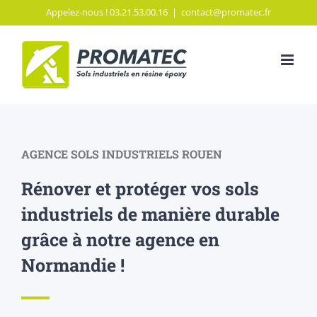
Passer
Appelez-nous ! 03.21.53.00.16
|
contact@promatec.fr
au
contenu
AGENCE SOLS INDUSTRIELS ROUEN
Rénover et protéger vos sols
industriels de manière durable
grâce à notre agence en
Normandie !