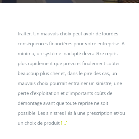
bonne résine, ou plutôt le bon système, époxy est
une question qui revient souvent, surtout en
milieu industriel ou de grandes surfaces sont à
traiter. Un mauvais choix peut avoir de lourdes
conséquences financières pour votre entreprise. A
minima, un système inadapté devra être repris
plus rapidement que prévu et finalement coûter
beaucoup plus cher et, dans le pire des cas, un
mauvais choix pourrait entraîner un sinistre, une
perte d’exploitation et d’importants coûts de
démontage avant que toute reprise ne soit
possible. Les sinistres liés à une prescription et/ou
un choix de produit
[...]