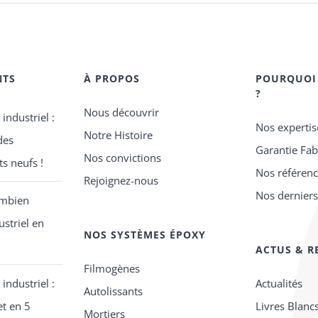
NTS
À PROPOS
POURQUOI
?
Nous découvrir
 industriel :
Nos expertis
Notre Histoire
des
Garantie Fab
Nos convictions
s neufs !
Nos référen
Rejoignez-nous
Nos derniers
ombien
ustriel en
NOS SYSTÈMES ÉPOXY
ACTUS & R
Filmogènes
 industriel :
Actualités
Autolissants
et en 5
Livres Blanc
Mortiers