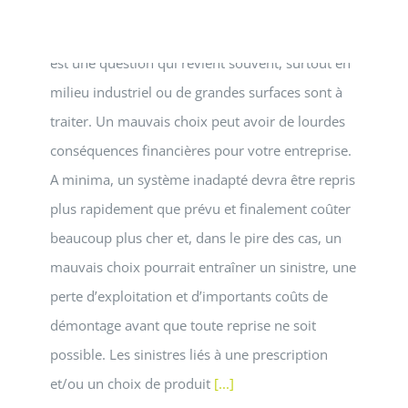
Quelle résine époxy choisir ? Comment choisir la
bonne résine, ou plutôt le bon système, époxy
est une question qui revient souvent, surtout en
milieu industriel ou de grandes surfaces sont à
traiter. Un mauvais choix peut avoir de lourdes
conséquences financières pour votre entreprise.
A minima, un système inadapté devra être repris
plus rapidement que prévu et finalement coûter
beaucoup plus cher et, dans le pire des cas, un
mauvais choix pourrait entraîner un sinistre, une
perte d’exploitation et d’importants coûts de
démontage avant que toute reprise ne soit
Comment investir dans vos sols
possible. Les sinistres liés à une prescription
industriels peut réduire le
et/ou un choix de produit
[...]
nombre d’accidents du travail ?